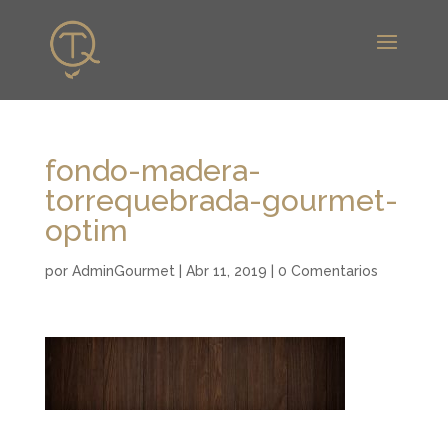
fondo-madera-
torrequebrada-gourmet-
optim
por
AdminGourmet
|
Abr 11, 2019
|
0 Comentarios