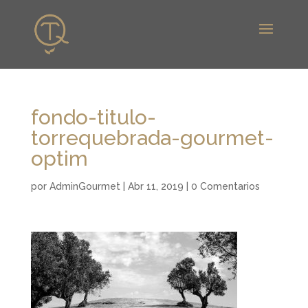
fondo-titulo-
torrequebrada-gourmet-
optim
por
AdminGourmet
|
Abr 11, 2019
|
0 Comentarios